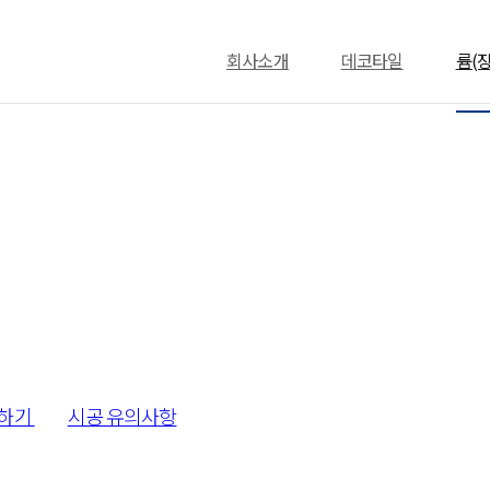
회사소개
데코타일
륨(
회사소개
CEO 인사말
기업연혁
오시는길
하기
시공 유의사항