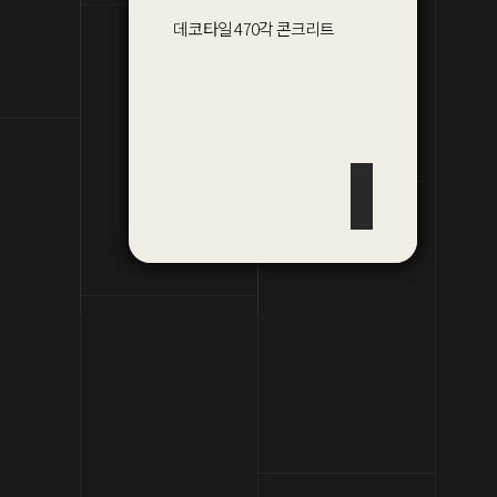
데코타일
데코타일
우드
470각
모던 우드
콘크리트