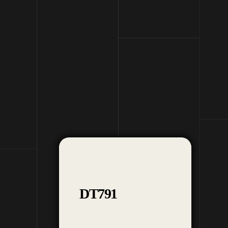
에코리아 하우스
600각
모자이크
어쿠스틱
DW2225
DT791
다솜 1.8T
순 3.2