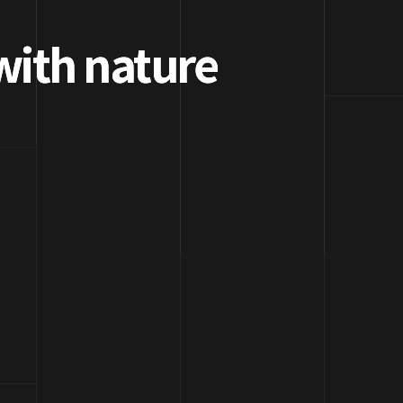
with nature
with nature
순 5.0
자료실
뉴스
홍보영상
카탈로그
엠보
제품군