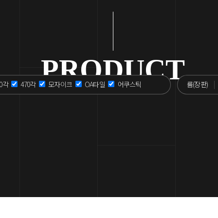
인증서
고객지원
PRODUCT
고객문의
00각
470각
모자이크
OA타일
어쿠스틱
륨(장판)
시공기술/관리
시공사례