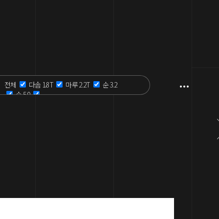
전체
다솜 1.8T
마루 2.2T
순 3.2
순 5.0